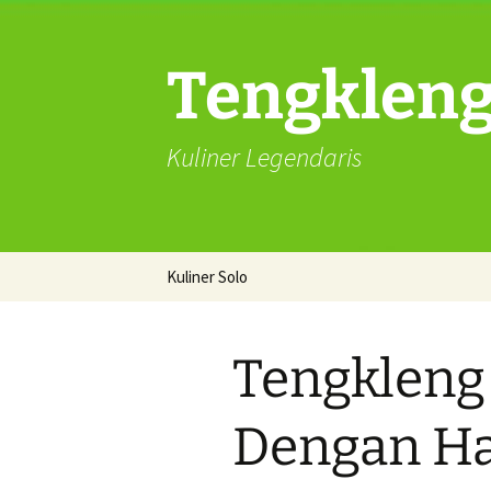
Langsung
ke
isi
Tengkleng 
Kuliner Legendaris
Kuliner Solo
Kuliner Solo Mukbang
Tengkleng kepala
Tengkleng
kambing
Sate Buntel Asli solo
Dengan Ha
Catering solo