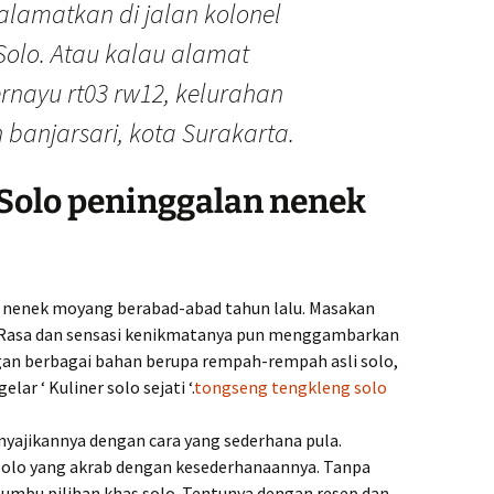
ralamatkan di jalan kolonel
Solo. Atau kalau alamat
ayu rt03 rw12, kelurahan
 banjarsari, kota Surakarta.
Solo peninggalan nenek
 nenek moyang berabad-abad tahun lalu. Masakan
. Rasa dan sensasi kenikmatanya pun menggambarkan
gan berbagai bahan berupa rempah-rempah asli solo,
lar ‘ Kuliner solo sejati ‘.
tongseng tengkleng solo
nyajikannya dengan cara yang sederhana pula.
solo yang akrab dengan kesederhanaannya. Tanpa
bu pilihan khas solo. Tentunya dengan resep dan