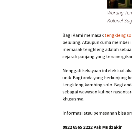
Warung Teng
Kolonel Sug
Bagi Kami memasak
tengkleng so
belulang. Ataupun cuma memberi b
memasak tengkleng adalah sebuah 
sejarah panjang yang tersinergik
Menggali kekayaan intelektual ak
unik. Bagi anda yang berkunjung k
tengkleng kambing solo. Bagi and
sebagai wawasan kuliner nusantar
khususnya.
Informasi atau pemesanan bisa sm
0822 6565 2222 Pak Mudzakir