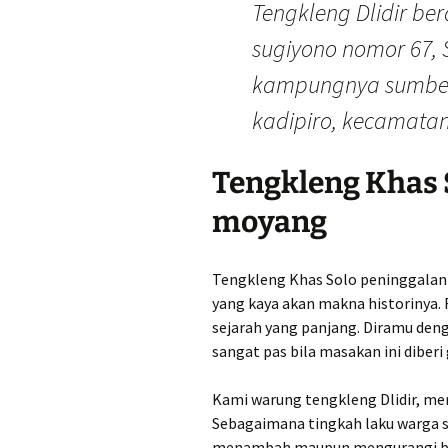
Tengkleng Dlidir be
sugiyono nomor 67, 
kampungnya sumbern
kadipiro, kecamatan
Tengkleng Khas 
moyang
Tengkleng Khas Solo peninggalan
yang kaya akan makna historinya
sejarah yang panjang. Diramu den
sangat pas bila masakan ini diberi ge
Kami warung tengkleng Dlidir, me
Sebagaimana tingkah laku warga 
menambah maupun mengurangi bum