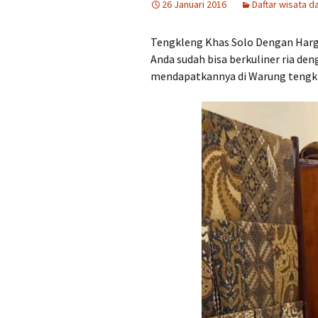
26 Januari 2016
Daftar wisata d
Tempat Makan Ideal
Dekat Masjid Sheikh
Zayed
Tengkleng Khas Solo Dengan Harga
Anda sudah bisa berkuliner ria de
Tengkleng solo Bu Jito
Dlidir Klasik Legendaris
mendapatkannya di Warung tengkle
Kuliner Malam Solo Murah
Sate Kambing Solo
Terkenal
Sego Gule 10K