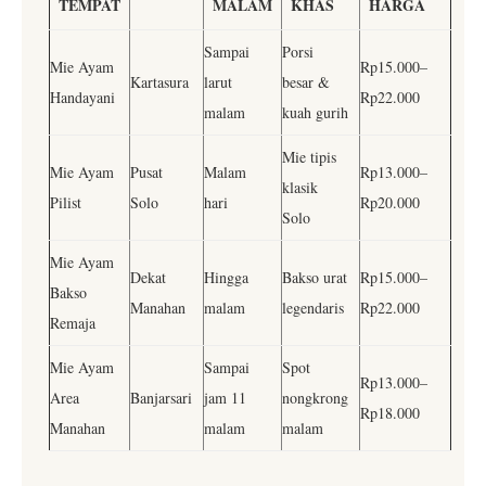
TEMPAT
MALAM
KHAS
HARGA
Sampai
Porsi
Mie Ayam
Rp15.000–
Kartasura
larut
besar &
Handayani
Rp22.000
malam
kuah gurih
Mie tipis
Mie Ayam
Pusat
Malam
Rp13.000–
klasik
Pilist
Solo
hari
Rp20.000
Solo
Mie Ayam
Dekat
Hingga
Bakso urat
Rp15.000–
Bakso
Manahan
malam
legendaris
Rp22.000
Remaja
Mie Ayam
Sampai
Spot
Rp13.000–
Area
Banjarsari
jam 11
nongkrong
Rp18.000
Manahan
malam
malam