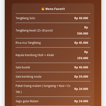
Menu Favorit
Tengkleng Solo
Rp 40.000
Rp
Tengkleng kwali (15–20 porsi)
500.000
Rica-rica Tengkleng
Rp 45.000
Rp
Kepala Kambing Utuh + 4 kaki
150.000
Sate buntel
Rp 40.000
Sate kambing muda
Rp 30.000
Paket Oseng malam ( tongseng + Nasi + Es
Rp 20.000
Teh )
Sego gulai Malam
Rp 10.000