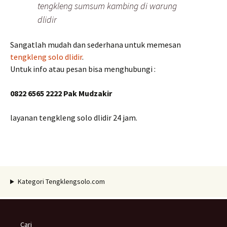
tengkleng sumsum kambing di warung
dlidir
Sangatlah mudah dan sederhana untuk memesan
tengkleng solo dlidir
.
Untuk info atau pesan bisa menghubungi :
0822 6565 2222 Pak Mudzakir
layanan tengkleng solo dlidir 24 jam.
Kategori Tengklengsolo.com
Cari