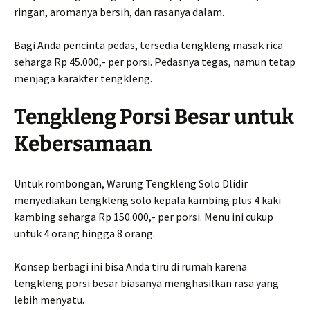
ringan, aromanya bersih, dan rasanya dalam.
Bagi Anda pencinta pedas, tersedia tengkleng masak rica
seharga Rp 45.000,- per porsi. Pedasnya tegas, namun tetap
menjaga karakter tengkleng.
Tengkleng Porsi Besar untuk
Kebersamaan
Untuk rombongan, Warung Tengkleng Solo Dlidir
menyediakan tengkleng solo kepala kambing plus 4 kaki
kambing seharga Rp 150.000,- per porsi. Menu ini cukup
untuk 4 orang hingga 8 orang.
Konsep berbagi ini bisa Anda tiru di rumah karena
tengkleng porsi besar biasanya menghasilkan rasa yang
lebih menyatu.