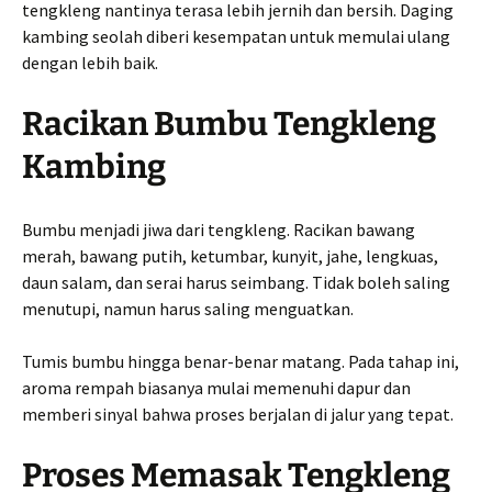
tengkleng nantinya terasa lebih jernih dan bersih. Daging
kambing seolah diberi kesempatan untuk memulai ulang
dengan lebih baik.
Racikan Bumbu Tengkleng
Kambing
Bumbu menjadi jiwa dari tengkleng. Racikan bawang
merah, bawang putih, ketumbar, kunyit, jahe, lengkuas,
daun salam, dan serai harus seimbang. Tidak boleh saling
menutupi, namun harus saling menguatkan.
Tumis bumbu hingga benar-benar matang. Pada tahap ini,
aroma rempah biasanya mulai memenuhi dapur dan
memberi sinyal bahwa proses berjalan di jalur yang tepat.
Proses Memasak Tengkleng