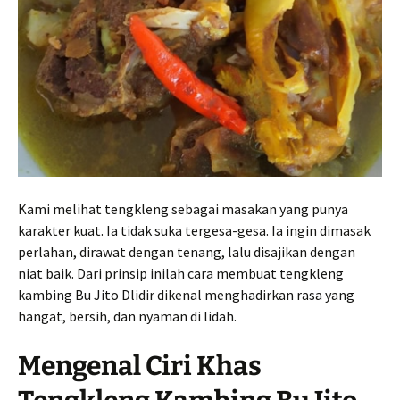
Kami melihat tengkleng sebagai masakan yang punya
karakter kuat. Ia tidak suka tergesa-gesa. Ia ingin dimasak
perlahan, dirawat dengan tenang, lalu disajikan dengan
niat baik. Dari prinsip inilah cara membuat tengkleng
kambing Bu Jito Dlidir dikenal menghadirkan rasa yang
hangat, bersih, dan nyaman di lidah.
Mengenal Ciri Khas