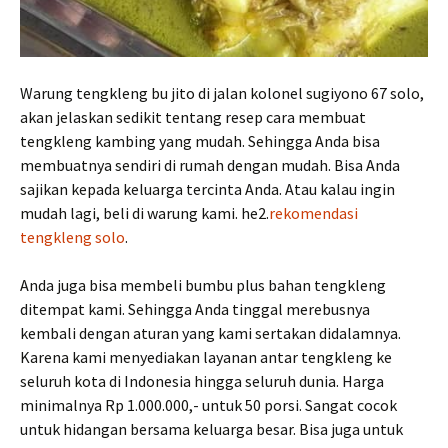
Warung tengkleng bu jito di jalan kolonel sugiyono 67 solo,
akan jelaskan sedikit tentang resep cara membuat
tengkleng kambing yang mudah. Sehingga Anda bisa
membuatnya sendiri di rumah dengan mudah. Bisa Anda
sajikan kepada keluarga tercinta Anda. Atau kalau ingin
mudah lagi, beli di warung kami. he2.
rekomendasi
tengkleng solo
.
Anda juga bisa membeli bumbu plus bahan tengkleng
ditempat kami. Sehingga Anda tinggal merebusnya
kembali dengan aturan yang kami sertakan didalamnya.
Karena kami menyediakan layanan antar tengkleng ke
seluruh kota di Indonesia hingga seluruh dunia. Harga
minimalnya Rp 1.000.000,- untuk 50 porsi. Sangat cocok
untuk hidangan bersama keluarga besar. Bisa juga untuk