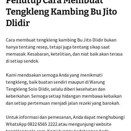
Penutup Cara Membuat
Tengkleng Kambing Bu Jito
Dlidir
Cara membuat tengkleng kambing Bu Jito Dlidir bukan
hanya tentang resep, tetapi juga tentang sikap saat
memasak. Kesabaran, ketelitian, dan niat baik akan terasa
di setiap sendok.
Kami mendoakan semoga Anda yang menikmati
tengkleng, baik buatan sendiri maupun di Warung
Tengkleng Solo Dlidir, selalu diberi kesehatan dan
keberkahan. Semoga setiap hidangan membawa kebaikan
dan setiap pertemuan menjadi jalan rezeki yang barokah.
Untuk informasi dan pemesanan, Anda dapat menghubungi
WhatsApp 0822 6565 2222 atau mengunjungi website