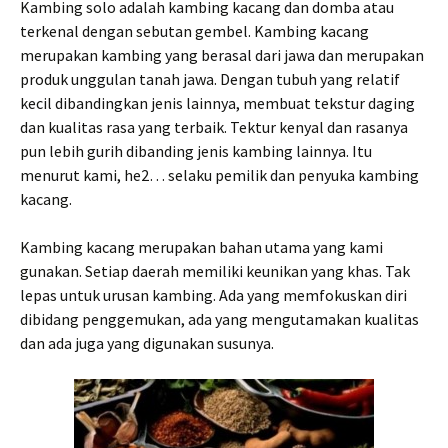
Kambing solo adalah kambing kacang dan domba atau
terkenal dengan sebutan gembel. Kambing kacang
merupakan kambing yang berasal dari jawa dan merupakan
produk unggulan tanah jawa. Dengan tubuh yang relatif
kecil dibandingkan jenis lainnya, membuat tekstur daging
dan kualitas rasa yang terbaik. Tektur kenyal dan rasanya
pun lebih gurih dibanding jenis kambing lainnya. Itu
menurut kami, he2… selaku pemilik dan penyuka kambing
kacang.
Kambing kacang merupakan bahan utama yang kami
gunakan. Setiap daerah memiliki keunikan yang khas. Tak
lepas untuk urusan kambing. Ada yang memfokuskan diri
dibidang penggemukan, ada yang mengutamakan kualitas
dan ada juga yang digunakan susunya.