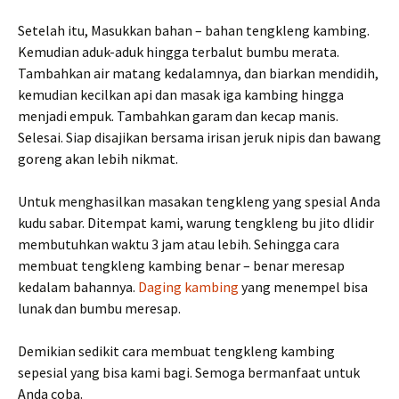
Setelah itu, Masukkan bahan – bahan tengkleng kambing.
Kemudian aduk-aduk hingga terbalut bumbu merata.
Tambahkan air matang kedalamnya, dan biarkan mendidih,
kemudian kecilkan api dan masak iga kambing hingga
menjadi empuk. Tambahkan garam dan kecap manis.
Selesai. Siap disajikan bersama irisan jeruk nipis dan bawang
goreng akan lebih nikmat.
Untuk menghasilkan masakan tengkleng yang spesial Anda
kudu sabar. Ditempat kami, warung tengkleng bu jito dlidir
membutuhkan waktu 3 jam atau lebih. Sehingga cara
membuat tengkleng kambing benar – benar meresap
kedalam bahannya.
Daging kambing
yang menempel bisa
lunak dan bumbu meresap.
Demikian sedikit cara membuat tengkleng kambing
sepesial yang bisa kami bagi. Semoga bermanfaat untuk
Anda coba.