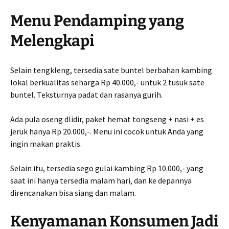
Menu Pendamping yang
Melengkapi
Selain tengkleng, tersedia sate buntel berbahan kambing
lokal berkualitas seharga Rp 40.000,- untuk 2 tusuk sate
buntel. Teksturnya padat dan rasanya gurih.
Ada pula oseng dlidir, paket hemat tongseng + nasi + es
jeruk hanya Rp 20.000,-. Menu ini cocok untuk Anda yang
ingin makan praktis.
Selain itu, tersedia sego gulai kambing Rp 10.000,- yang
saat ini hanya tersedia malam hari, dan ke depannya
direncanakan bisa siang dan malam.
Kenyamanan Konsumen Jadi