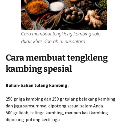
Cara membuat tengkleng kambing solo
dlidir khas daerah di nusantara
Cara membuat tengkleng
kambing spesial
Bahan-bahan tulang kambing:
250 gr Iga kambing dan 250 gr tulang belakang kambing
dan juga sumsumnya, dipotong sesuai selera Anda.
500 gr lidah, telinga kambing, maupun kaki kambing
dipotong-potong kecil juga.