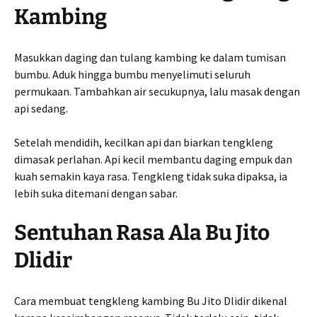
Kambing
Masukkan daging dan tulang kambing ke dalam tumisan
bumbu. Aduk hingga bumbu menyelimuti seluruh
permukaan. Tambahkan air secukupnya, lalu masak dengan
api sedang.
Setelah mendidih, kecilkan api dan biarkan tengkleng
dimasak perlahan. Api kecil membantu daging empuk dan
kuah semakin kaya rasa. Tengkleng tidak suka dipaksa, ia
lebih suka ditemani dengan sabar.
Sentuhan Rasa Ala Bu Jito
Dlidir
Cara membuat tengkleng kambing Bu Jito Dlidir dikenal