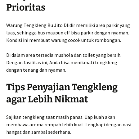
Prioritas
Warung Tengkleng Bu Jito Dlidir memiliki area parkir yang
luas, sehingga bus maupun elf bisa parkir dengan nyaman.
Kondisi ini membuat warung cocok untuk rombongan.
Di dalam area tersedia mushola dan toilet yang bersih.
Dengan fasilitas ini, Anda bisa menikmati tengkleng
dengan tenang dan nyaman.
Tips Penyajian Tengkleng
agar Lebih Nikmat
Sajikan tengkleng saat masih panas. Uap kuah akan
membawa aroma rempah lebih kuat. Lengkapi dengan nasi
hangat dan sambal sederhana.