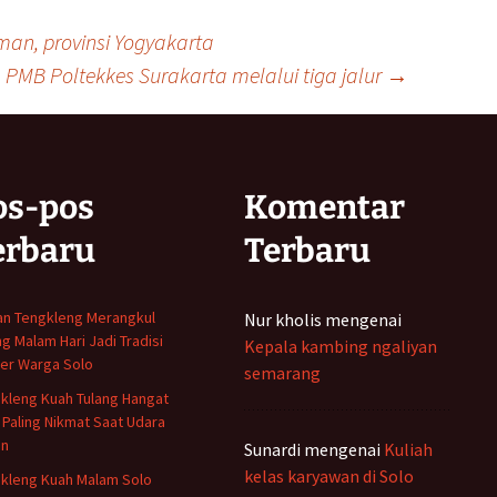
an, provinsi Yogyakarta
PMB Poltekkes Surakarta melalui tiga jalur
→
os-pos
Komentar
erbaru
Terbaru
n Tengkleng Merangkul
Nur kholis
mengenai
ng Malam Hari Jadi Tradisi
Kepala kambing ngaliyan
ner Warga Solo
semarang
kleng Kuah Tulang Hangat
 Paling Nikmat Saat Udara
in
Sunardi
mengenai
Kuliah
kelas karyawan di Solo
kleng Kuah Malam Solo