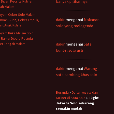
banyak pilihannya
 Dicari Pecinta Kuliner
ah Malam
Ayam Ceker Solo Malam
dakir
mengenai
Makanan
: Kuah Gurih, Ceker Empuk,
rit Anak Kuliner
solo yang melegenda
Ayam Buka Malam Solo
 Ramai Diburu Pecinta
ner Tengah Malam
dakir
mengenai
Sate
buntel solo asli
dakir
mengenai
Warung
sate kambing khas solo
Beranda
»
Daftar wisata dan
Kuliner di Kota Solo
»
Flight
Jakarta Solo sekarang
semakin mudah