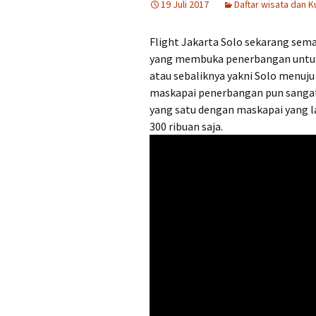
19 Juli 2017
Daftar wisata dan K
Tempat Makan Ideal
Dekat Masjid Sheikh
Zayed
Flight Jakarta Solo sekarang se
yang membuka penerbangan untuk ru
Tengkleng solo Bu Jito
Dlidir Klasik Legendaris
atau sebaliknya yakni Solo menuju
maskapai penerbangan pun sangat b
Kuliner Malam Solo Murah
yang satu dengan maskapai yang l
300 ribuan saja.
Sate Kambing Solo
Terkenal
Sego Gule 10K