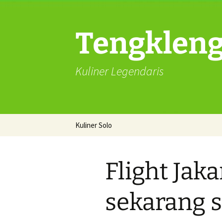
Langsung
ke
isi
Tengkleng 
Kuliner Legendaris
Kuliner Solo
Kuliner Solo Mukbang
Tengkleng kepala
Flight Jaka
kambing
Sate Buntel Asli solo
sekarang 
Catering solo