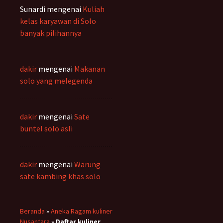
Sunardi
mengenai
Kuliah
kelas karyawan di Solo
banyak pilihannya
dakir
mengenai
Makanan
solo yang melegenda
dakir
mengenai
Sate
buntel solo asli
dakir
mengenai
Warung
sate kambing khas solo
Beranda
»
Aneka Ragam kuliner
Nusantara
»
Daftar kuliner