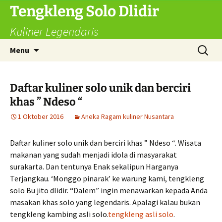
Langsung
Tengkleng Solo Dlidir
ke
Kuliner Legendaris
isi
Cari
Menu
untuk:
Daftar kuliner solo unik dan berciri
khas ” Ndeso “
1 Oktober 2016
Aneka Ragam kuliner Nusantara
Daftar kuliner solo unik dan berciri khas ” Ndeso “. Wisata
makanan yang sudah menjadi idola di masyarakat
surakarta. Dan tentunya Enak sekalipun Harganya
Terjangkau. ‘Monggo pinarak’ ke warung kami, tengkleng
solo Bu jito dlidir. “Dalem” ingin menawarkan kepada Anda
masakan khas solo yang legendaris. Apalagi kalau bukan
tengkleng kambing asli solo.
tengkleng asli solo
.