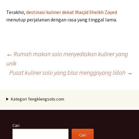
Terakhir,
destinasi kuliner dekat Masjid Sheikh Zayed
menutup perjalanan dengan rasa yang tinggal lama.
Navigasi
←
Rumah makan solo menyediakan kuliner yang
unik
Pusat kuliner solo yang bisa menggoyang lidah
→
Tulisan
Kategori Tengklengsolo.com
Cari
Cari