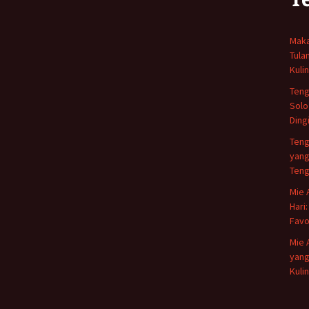
Maka
Tula
Kuli
Teng
Solo
Ding
Teng
yang
Teng
Mie 
Hari
Favo
Mie 
yang
Kuli