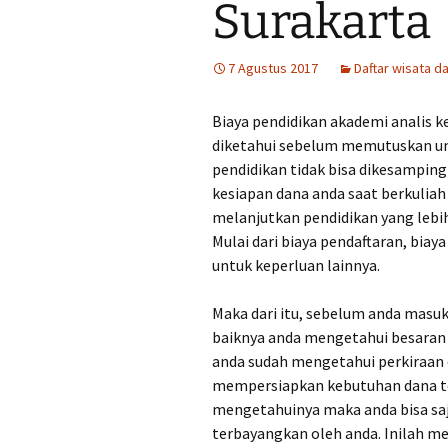
Surakarta
Tempat Makan Ideal
Dekat Masjid Sheikh
Zayed
7 Agustus 2017
Daftar wisata da
Tengkleng solo Bu Jito
Dlidir Klasik Legendaris
Biaya pendidikan akademi analis k
diketahui sebelum memutuskan untu
Kuliner Malam Solo Murah
pendidikan tidak bisa dikesampingk
kesiapan dana anda saat berkuliah
Sate Kambing Solo
Terkenal
melanjutkan pendidikan yang lebih
Mulai dari biaya pendaftaran, biay
Sego Gule 10K
untuk keperluan lainnya.
Maka dari itu, sebelum anda masuk
baiknya anda mengetahui besaran b
anda sudah mengetahui perkiraan d
mempersiapkan kebutuhan dana ter
mengetahuinya maka anda bisa saj
terbayangkan oleh anda. Inilah 