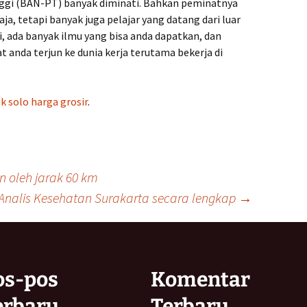
nggi (BAN-PT) banyak diminati. Bahkan peminatnya
aja, tetapi banyak juga pelajar yang datang dari luar
i, ada banyak ilmu yang bisa anda dapatkan, dan
t anda terjun ke dunia kerja terutama bekerja di
k solo harga grosir
.
n oleh jarak 60 km
Analis Kesehatan Surakarta secara lengkap
→
os-pos
Komentar
erbaru
Terbaru