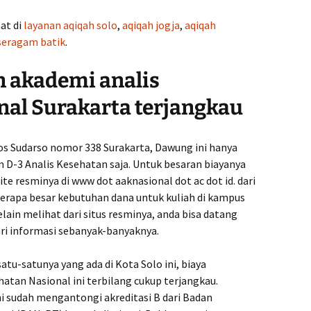
hat di
layanan aqiqah solo
,
aqiqah jogja
,
aqiqah
seragam batik
.
n akademi analis
nal Surakarta terjangkau
Yos Sudarso nomor 338 Surakarta, Dawung ini hanya
D-3 Analis Kesehatan saja. Untuk besaran biayanya
te resminya di www dot aaknasional dot ac dot id. dari
berapa besar kebutuhan dana untuk kuliah di kampus
elain melihat dari situs resminya, anda bisa datang
ri informasi sebanyak-banyaknya.
atu-satunya yang ada di Kota Solo ini, biaya
hatan Nasional ini terbilang cukup terjangkau.
i sudah mengantongi akreditasi B dari Badan