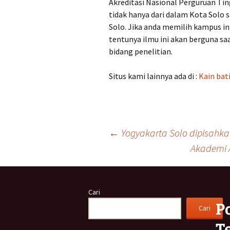
Akreditasi Nasional Perguruan Ti
tidak hanya dari dalam Kota Solo s
Solo. Jika anda memilih kampus in
tentunya ilmu ini akan berguna saa
bidang penelitian.
Situs kami lainnya ada di :
Kain bati
Navigasi
←
Yogyakarta Solo dipisahka
Akademi 
Tulisan
Cari
P
Cari
T