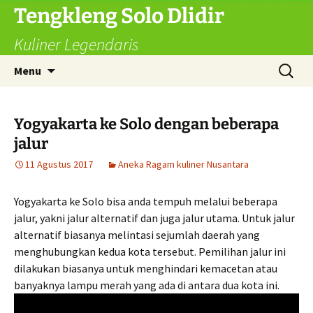
Langsung
Tengkleng Solo Dlidir
ke
Kuliner Legendaris
isi
Cari
Menu
untuk:
Yogyakarta ke Solo dengan beberapa
jalur
11 Agustus 2017
Aneka Ragam kuliner Nusantara
Yogyakarta ke Solo bisa anda tempuh melalui beberapa
jalur, yakni jalur alternatif dan juga jalur utama. Untuk jalur
alternatif biasanya melintasi sejumlah daerah yang
menghubungkan kedua kota tersebut. Pemilihan jalur ini
dilakukan biasanya untuk menghindari kemacetan atau
banyaknya lampu merah yang ada di antara dua kota ini.