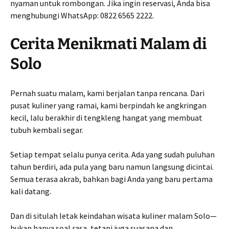
nyaman untuk rombongan. Jika ingin reservasi, Anda bisa
menghubungi WhatsApp: 0822 6565 2222.
Cerita Menikmati Malam di
Solo
Pernah suatu malam, kami berjalan tanpa rencana. Dari
pusat kuliner yang ramai, kami berpindah ke angkringan
kecil, lalu berakhir di tengkleng hangat yang membuat
tubuh kembali segar.
Setiap tempat selalu punya cerita. Ada yang sudah puluhan
tahun berdiri, ada pula yang baru namun langsung dicintai.
Semua terasa akrab, bahkan bagi Anda yang baru pertama
kali datang.
Dan di situlah letak keindahan wisata kuliner malam Solo—
bukan hanya soal rasa, tetapi juga suasana dan