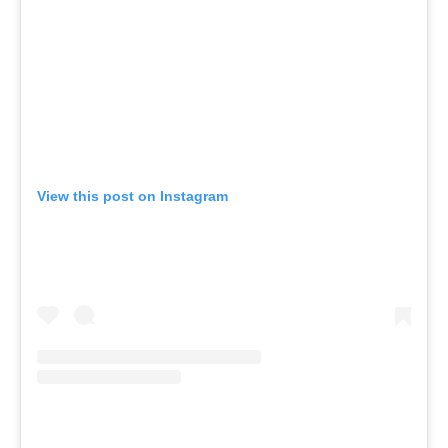
View this post on Instagram