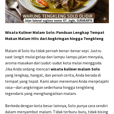
Wisata Kuliner Malam Solo: Panduan Lengkap Tempat
Makan Malam Hits dari Angkringan hingga Tengkleng
Malam di Solo itu tidak pernah benar-benar sepi. Justru
saat langit mulai gelap dan lampu-lampu jalan menyala,
aroma masakan dari sudut-sudut kota mulai menggoda.
Jika Anda sedang mencari
wisata kuliner malam Solo
yang lengkap, hangat, dan penuh cerita, Anda berada di
tempat yang tepat. Kami akan menemani Anda menjelajahi
rasa—dari angkringan sederhana hingga tengkleng
legendaris yang menghangatkan malam.
Berbeda dengan kota besar lainnya, Solo punya cara sendiri
dalam menyambut malam. Tidak terburu-buru, tidak bising