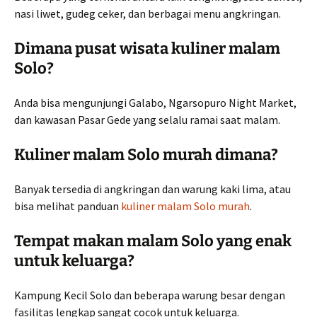
nasi liwet, gudeg ceker, dan berbagai menu angkringan.
Dimana pusat wisata kuliner malam
Solo?
Anda bisa mengunjungi Galabo, Ngarsopuro Night Market,
dan kawasan Pasar Gede yang selalu ramai saat malam.
Kuliner malam Solo murah dimana?
Banyak tersedia di angkringan dan warung kaki lima, atau
bisa melihat panduan
kuliner malam Solo murah
.
Tempat makan malam Solo yang enak
untuk keluarga?
Kampung Kecil Solo dan beberapa warung besar dengan
fasilitas lengkap sangat cocok untuk keluarga.