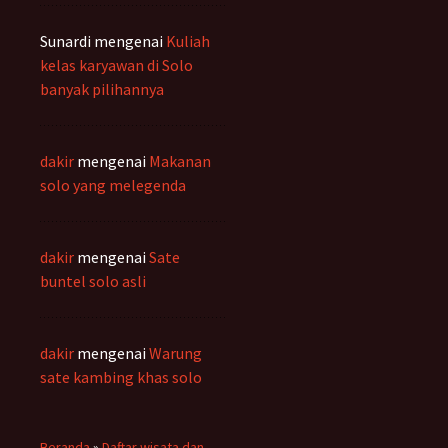
Sunardi
mengenai
Kuliah
kelas karyawan di Solo
banyak pilihannya
dakir
mengenai
Makanan
solo yang melegenda
dakir
mengenai
Sate
buntel solo asli
dakir
mengenai
Warung
sate kambing khas solo
Beranda
»
Daftar wisata dan