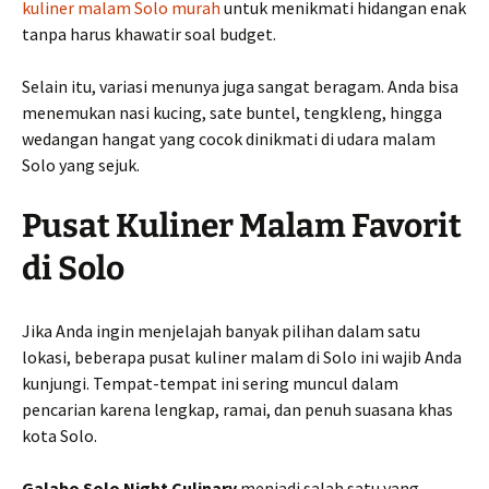
kuliner malam Solo murah
untuk menikmati hidangan enak
tanpa harus khawatir soal budget.
Selain itu, variasi menunya juga sangat beragam. Anda bisa
menemukan nasi kucing, sate buntel, tengkleng, hingga
wedangan hangat yang cocok dinikmati di udara malam
Solo yang sejuk.
Pusat Kuliner Malam Favorit
di Solo
Jika Anda ingin menjelajah banyak pilihan dalam satu
lokasi, beberapa pusat kuliner malam di Solo ini wajib Anda
kunjungi. Tempat-tempat ini sering muncul dalam
pencarian karena lengkap, ramai, dan penuh suasana khas
kota Solo.
Galabo Solo Night Culinary
menjadi salah satu yang