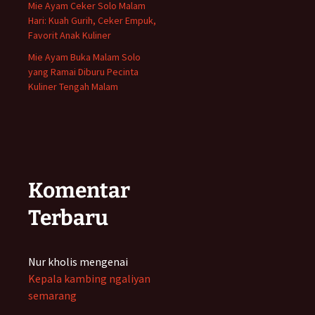
Mie Ayam Ceker Solo Malam
Hari: Kuah Gurih, Ceker Empuk,
Favorit Anak Kuliner
Mie Ayam Buka Malam Solo
yang Ramai Diburu Pecinta
Kuliner Tengah Malam
Komentar
Terbaru
Nur kholis
mengenai
Kepala kambing ngaliyan
semarang