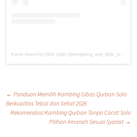
A post shared by Dlidir Joglo (@tengkleng_solo_dlidir_joglo)
Navigasi
←
Panduan Memilih Kambing Gibas Qurban Solo
Berkualitas Tebal dan Sehat 2026
Rekomendasi Kambing Qurban Tanpa Cacat Solo
Tulisan
Pilihan Amanah Sesuai Syariat
→