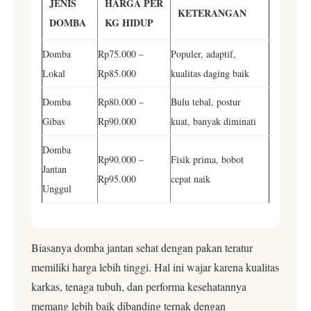
JENIS
HARGA PER
KETERANGAN
DOMBA
KG HIDUP
Domba
Rp75.000 –
Populer, adaptif,
Lokal
Rp85.000
kualitas daging baik
Domba
Rp80.000 –
Bulu tebal, postur
Gibas
Rp90.000
kuat, banyak diminati
Domba
Rp90.000 –
Fisik prima, bobot
Jantan
Rp95.000
cepat naik
Unggul
Biasanya domba jantan sehat dengan pakan teratur
memiliki harga lebih tinggi. Hal ini wajar karena kualitas
karkas, tenaga tubuh, dan performa kesehatannya
memang lebih baik dibanding ternak dengan