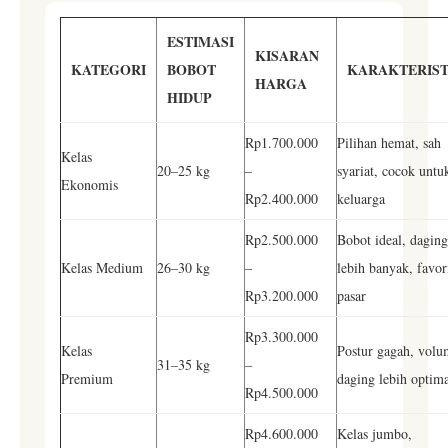
ESTIMASI
KISARAN
KATEGORI
BOBOT
KARAKTERIST
HARGA
HIDUP
Rp1.700.000
Pilihan hemat, sah
Kelas
20–25 kg
–
syariat, cocok untu
Ekonomis
Rp2.400.000
keluarga
Rp2.500.000
Bobot ideal, daging
Kelas Medium
26–30 kg
–
lebih banyak, favor
Rp3.200.000
pasar
Rp3.300.000
Kelas
Postur gagah, volu
31–35 kg
–
Premium
daging lebih optim
Rp4.500.000
Rp4.600.000
Kelas jumbo,