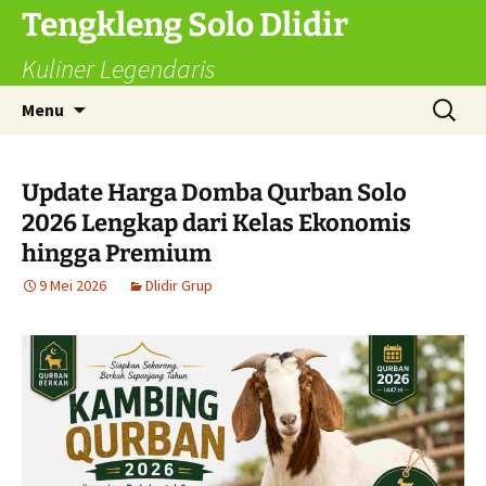
Langsung
Tengkleng Solo Dlidir
ke
Kuliner Legendaris
isi
Cari
Menu
untuk:
Update Harga Domba Qurban Solo
2026 Lengkap dari Kelas Ekonomis
hingga Premium
9 Mei 2026
Dlidir Grup