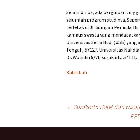
Selain Uniba, ada perguruan tingg
sejumlah program studinya. Sepert
terletak di Jl. Sumpah Pemuda 18, 
kampus swasta yang mendapatkan ak
Universitas Setia Budi (USB) yang 
Tengah, 57127. Universitas Nahdla
Dr. Wahidin 5/VI, Surakarta 57141.
Batik bali
.
Navigasi
←
Surakarta Hotel dan wisat
PPD
Tulisan