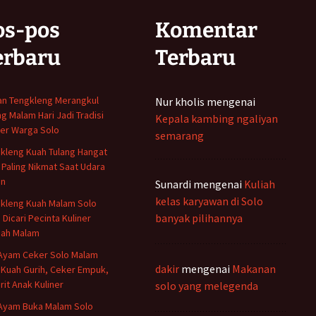
os-pos
Komentar
erbaru
Terbaru
n Tengkleng Merangkul
Nur kholis
mengenai
ng Malam Hari Jadi Tradisi
Kepala kambing ngaliyan
ner Warga Solo
semarang
kleng Kuah Tulang Hangat
 Paling Nikmat Saat Udara
in
Sunardi
mengenai
Kuliah
kelas karyawan di Solo
kleng Kuah Malam Solo
banyak pilihannya
 Dicari Pecinta Kuliner
ah Malam
Ayam Ceker Solo Malam
dakir
mengenai
Makanan
: Kuah Gurih, Ceker Empuk,
rit Anak Kuliner
solo yang melegenda
Ayam Buka Malam Solo