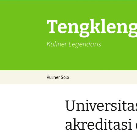
Langsung
ke
isi
Tengkleng 
Kuliner Legendaris
Kuliner Solo
Kuliner Solo Mukbang
Tengkleng kepala
Universita
kambing
Sate Buntel Asli solo
akreditasi
Catering solo