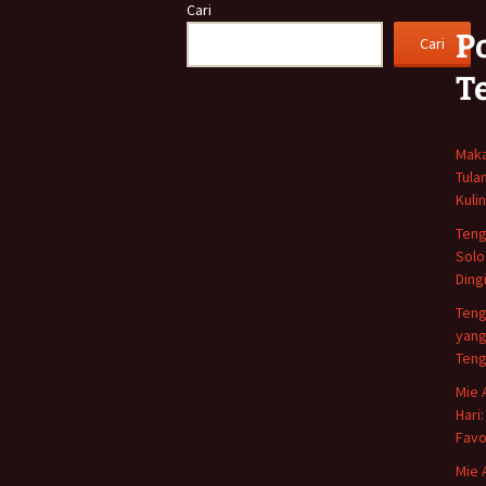
Cari
P
Cari
T
Maka
Tula
Kuli
Teng
Solo
Ding
Teng
yang
Teng
Mie 
Hari
Favo
Mie 