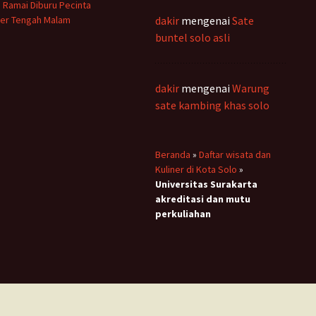
 Ramai Diburu Pecinta
ner Tengah Malam
dakir
mengenai
Sate
buntel solo asli
dakir
mengenai
Warung
sate kambing khas solo
Beranda
»
Daftar wisata dan
Kuliner di Kota Solo
»
Universitas Surakarta
akreditasi dan mutu
perkuliahan