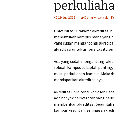
perkuliah
Tempat Makan Ideal
Dekat Masjid Sheikh
Zayed
19 Juli 2017
Daftar wisata dan K
Tengkleng solo Bu Jito
Dlidir Klasik Legendaris
Universitas Surakarta akreditasi 
menentukan kampus mana yang akan
Kuliner Malam Solo Murah
yang sudah mengantongi akreditas
akreditasi untuk universitas itu sen
Sate Kambing Solo
Terkenal
Ada yang sudah mengantongi akredi
Sego Gule 10K
sebuah kampus cukuplah penting, 
mutu perkuliahan kampus. Maka da
mendapatkan akreditasinya.
Akreditasi ini ditentukan oleh Ba
Ada banyak persyaratan yang har
memberikan akreditasi. Sejumlah 
kampus kesulitan, sehingga akredi