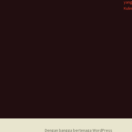
yang
Kuli
Dengan bangga bertenaga WordPress