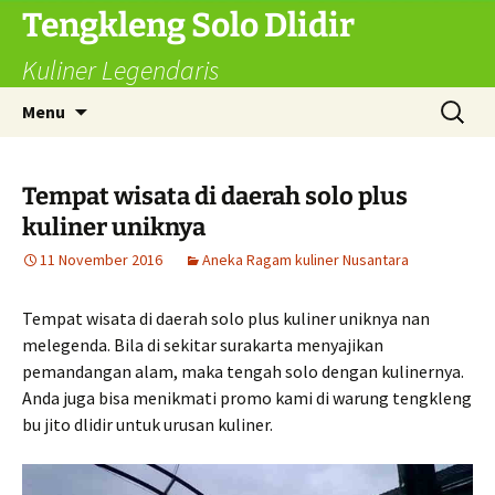
Langsung
Tengkleng Solo Dlidir
ke
Kuliner Legendaris
isi
Cari
Menu
untuk:
Tempat wisata di daerah solo plus
kuliner uniknya
11 November 2016
Aneka Ragam kuliner Nusantara
Tempat wisata di daerah solo plus kuliner uniknya nan
melegenda. Bila di sekitar surakarta menyajikan
pemandangan alam, maka tengah solo dengan kulinernya.
Anda juga bisa menikmati promo kami di warung tengkleng
bu jito dlidir untuk urusan kuliner.