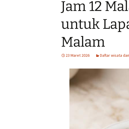
Jam 12 Ma
Tempat Makan Ideal
Dekat Masjid Sheikh
Zayed
untuk Lap
Tengkleng solo Bu Jito
Dlidir Klasik Legendaris
Malam
Kuliner Malam Solo Murah
23 Maret 2026
Daftar wisata dan
Sate Kambing Solo
Terkenal
Sego Gule 10K