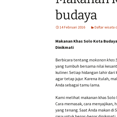
Tempat Makan Ideal
Dekat Masjid Sheikh
budaya
Zayed
Tengkleng solo Bu Jito
Dlidir Klasik Legendaris
14 Februari 2016
Daftar wisata 
Kuliner Malam Solo Murah
Makanan Khas Solo Kota Budaya,
Dinikmati
Sate Kambing Solo
Terkenal
Berbicara tentang
makanan khas S
yang tumbuh bersama nilai kesant
Sego Gule 10K
kuliner. Setiap hidangan lahir dari 
agar tetap jujur. Karena itulah, m
Anda sebagai tamu lama.
Kami melihat makanan khas Solo b
Cara memasak, cara menyajikan, 
yang tenang. Saat Anda makan di 
rasa untuk benar-benar dinikmati.