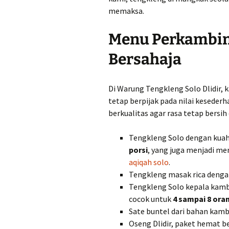
memaksa.
Menu Perkambing
Bersahaja
Di Warung Tengkleng Solo Dlidir,
tetap berpijak pada nilai keseder
berkualitas agar rasa tetap bersih
Tengkleng Solo dengan kuah
porsi
, yang juga menjadi m
aqiqah solo
.
Tengkleng masak rica denga
Tengkleng Solo kepala kamb
cocok untuk
4 sampai 8 ora
Sate buntel dari bahan kamb
Oseng Dlidir, paket hemat be