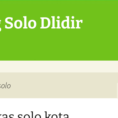
Solo Dlidir
solo
as solo kota