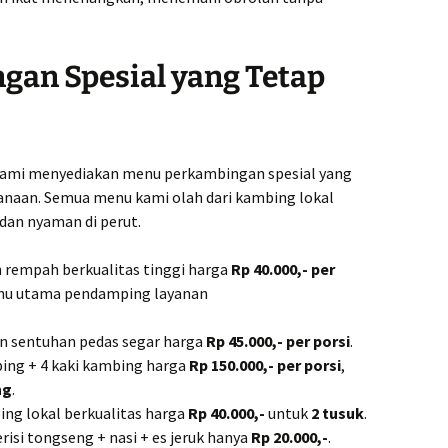
an Spesial yang Tetap
 kami menyediakan menu perkambingan spesial yang
hanaan. Semua menu kami olah dari kambing lokal
 dan nyaman di perut.
 rempah berkualitas tinggi harga
Rp 40.000,- per
enu utama pendamping layanan
n sentuhan pedas segar harga
Rp 45.000,- per porsi
.
ing + 4 kaki kambing harga
Rp 150.000,- per porsi
,
ng
.
ing lokal berkualitas harga
Rp 40.000,-
untuk
2 tusuk
.
risi tongseng + nasi + es jeruk hanya
Rp 20.000,-
.