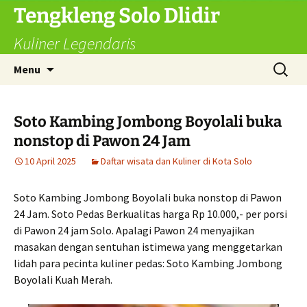
Langsung
Tengkleng Solo Dlidir
ke
Kuliner Legendaris
isi
Cari
Menu
untuk:
Soto Kambing Jombong Boyolali buka
nonstop di Pawon 24 Jam
10 April 2025
Daftar wisata dan Kuliner di Kota Solo
Soto Kambing Jombong Boyolali buka nonstop di Pawon
24 Jam. Soto Pedas Berkualitas harga Rp 10.000,- per porsi
di Pawon 24 jam Solo. Apalagi Pawon 24 menyajikan
masakan dengan sentuhan istimewa yang menggetarkan
lidah para pecinta kuliner pedas: Soto Kambing Jombong
Boyolali Kuah Merah.