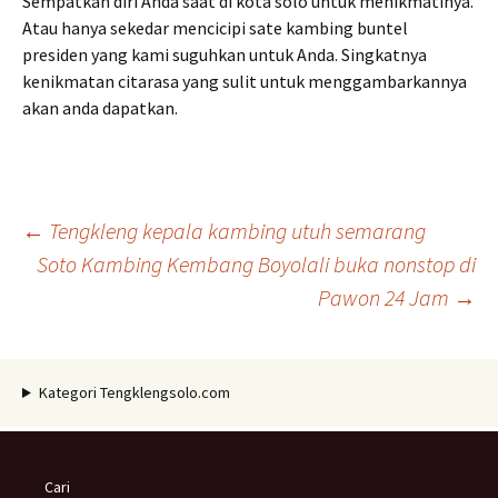
Sempatkan diri Anda saat di kota solo untuk menikmatinya.
Atau hanya sekedar mencicipi sate kambing buntel
presiden yang kami suguhkan untuk Anda. Singkatnya
kenikmatan citarasa yang sulit untuk menggambarkannya
akan anda dapatkan.
Navigasi
←
Tengkleng kepala kambing utuh semarang
Soto Kambing Kembang Boyolali buka nonstop di
Pawon 24 Jam
→
Tulisan
Kategori Tengklengsolo.com
Cari