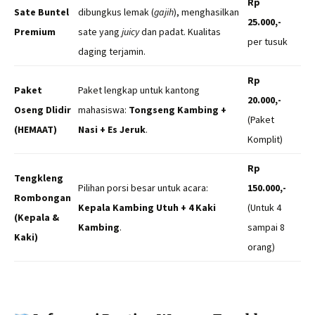
Rp
Sate Buntel
dibungkus lemak (
gajih
), menghasilkan
25.000,-
Premium
sate yang
juicy
dan padat. Kualitas
per tusuk
daging terjamin.
Rp
Paket
Paket lengkap untuk kantong
20.000,-
Oseng Dlidir
mahasiswa:
Tongseng Kambing +
(Paket
(HEMAAT)
Nasi + Es Jeruk
.
Komplit)
Rp
Tengkleng
Pilihan porsi besar untuk acara:
150.000,-
Rombongan
Kepala Kambing Utuh + 4 Kaki
(Untuk 4
(Kepala &
Kambing
.
sampai 8
Kaki)
orang)