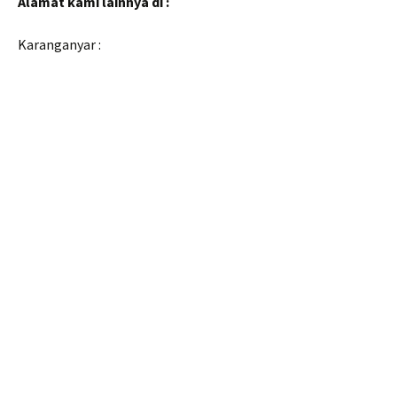
Alamat kami lainnya di :
Karanganyar :