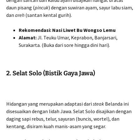
dengan santan dan kaldu ayam disajikan hangat di atas
daun pisang (
pincuk
) dengan suwiran ayam, sayur labu siam,
dan
areh
(santan kental gurih).
Rekomendasi:
Nasi Liwet Bu Wongso Lemu
Alamat:
Jl. Teuku Umar, Keprabon, Banjarsari,
Surakarta. (Buka dari sore hingga dini hari).
2. Selat Solo (Bistik Gaya Jawa)
Hidangan yang merupakan adaptasi dari
steak
Belanda ini
disesuaikan dengan lidah Jawa. Selat Solo disajikan dengan
daging sapi rebus, telur, sayuran (buncis, wortel), dan
kentang, disiram kuah manis-asam yang segar.