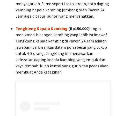
menyegarkan. Sama seperti soto jeroan, soto daging
kambing Kepala kambing jombang oleh Pawon 24
Jam juga ditaburi aunori yang menyehatkan.
Tengkleng Kepala Kambing
(Rp150.000)
: Ingin
menikmati hidangan kambing yang lebih istimewa?
Tengkleng kepala kambing di Pawon 24 Jam adalah
jawabannya. Disajikan dalam porsi besar yang cukup
untuk 4-8 orang, tengkleng ini menawarkan
kelezatan daging kepala kambing yang empuk dan
kaya rempah. Kuah kental yang gurih dan pedas akan
membuat Anda ketagihan.