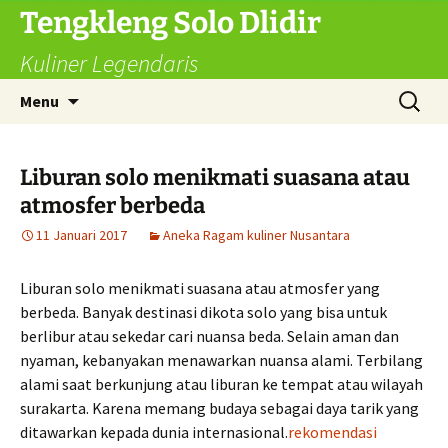
Langsung
Tengkleng Solo Dlidir
ke
Kuliner Legendaris
isi
Cari
Menu
untuk:
Liburan solo menikmati suasana atau
atmosfer berbeda
11 Januari 2017
Aneka Ragam kuliner Nusantara
Liburan solo menikmati suasana atau atmosfer yang
berbeda. Banyak destinasi dikota solo yang bisa untuk
berlibur atau sekedar cari nuansa beda. Selain aman dan
nyaman, kebanyakan menawarkan nuansa alami. Terbilang
alami saat berkunjung atau liburan ke tempat atau wilayah
surakarta. Karena memang budaya sebagai daya tarik yang
ditawarkan kepada dunia internasional.
rekomendasi