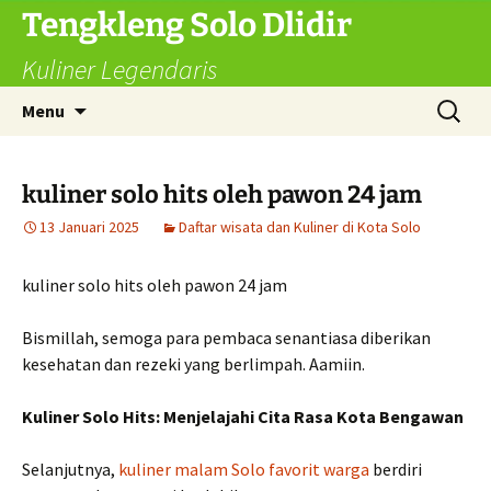
Langsung
Tengkleng Solo Dlidir
ke
Kuliner Legendaris
isi
Cari
Menu
untuk:
kuliner solo hits oleh pawon 24 jam
13 Januari 2025
Daftar wisata dan Kuliner di Kota Solo
kuliner solo hits oleh pawon 24 jam
Bismillah, semoga para pembaca senantiasa diberikan
kesehatan dan rezeki yang berlimpah. Aamiin.
Kuliner Solo Hits: Menjelajahi Cita Rasa Kota Bengawan
Selanjutnya,
kuliner malam Solo favorit warga
berdiri