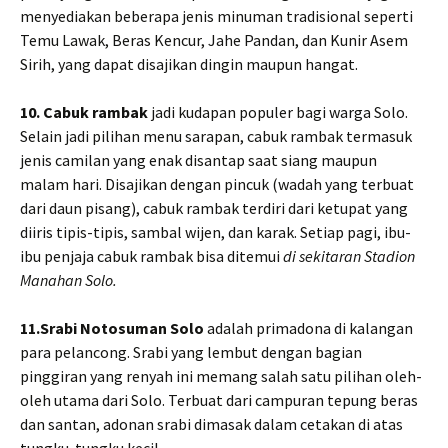
menyediakan beberapa jenis minuman tradisional seperti
Temu Lawak, Beras Kencur, Jahe Pandan, dan Kunir Asem
Sirih, yang dapat disajikan dingin maupun hangat.
10. Cabuk rambak
jadi kudapan populer bagi warga Solo.
Selain jadi pilihan menu sarapan, cabuk rambak termasuk
jenis camilan yang enak disantap saat siang maupun
malam hari. Disajikan dengan pincuk (wadah yang terbuat
dari daun pisang), cabuk rambak terdiri dari ketupat yang
diiris tipis-tipis, sambal wijen, dan karak. Setiap pagi, ibu-
ibu penjaja cabuk rambak bisa ditemui
di sekitaran Stadion
Manahan Solo.
11.Srabi Notosuman Solo
adalah primadona di kalangan
para pelancong. Srabi yang lembut dengan bagian
pinggiran yang renyah ini memang salah satu pilihan oleh-
oleh utama dari Solo. Terbuat dari campuran tepung beras
dan santan, adonan srabi dimasak dalam cetakan di atas
tungku-tungku kecil.