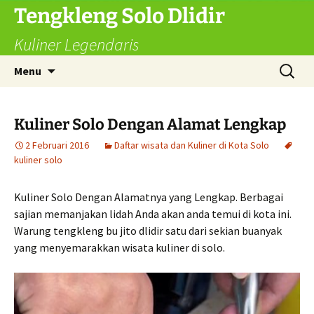
Langsung
Tengkleng Solo Dlidir
ke
Kuliner Legendaris
isi
Cari
Menu
untuk:
Kuliner Solo Dengan Alamat Lengkap
2 Februari 2016
Daftar wisata dan Kuliner di Kota Solo
kuliner solo
Kuliner Solo Dengan Alamatnya yang Lengkap. Berbagai
sajian memanjakan lidah Anda akan anda temui di kota ini.
Warung tengkleng bu jito dlidir satu dari sekian buanyak
yang menyemarakkan wisata kuliner di solo.