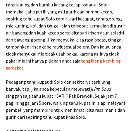
tahu kuning dan bumbu kacang tetapi kalau di Solo
memakai tahu putih yang asli gurih dan bumbu kecap,
sepiring tahu kupat Solo terdiri dari ketupat, tahu goreng,
mie kuning, kol, dan tauge. Isian tersebut kemudian di guyur
air bawang dan kuah kecap serta ditaburi irisan daun seledri
dan bawang goreng. Jika menyukai cita rasa pedas, tinggal
tambahkan irisan cabe rawit sesuai selera. Dan kalau anda
tidak menyukai Mie tidak usah pakai, karena aslinya tidak
pakai mie ini hanya piliahan anda saja.
tengkleng kambing
terdekat
.
Pedagang tahu kupat di Solo dan sekitarya terbilang
banyak, tapi jika anda kebetulan melewati
jl Rm Saud
singgah saja tahu kupat “SARI” Pak Brewok . Sejak jam 7
pagi hingga jam 5 sore, warung tahu kupat ini siap melayani
pembeli yang mampir untuk menikmati cita rasa manis dan
gurih dari sepiring tahu kupat khas Solo.
7. Warung Selat Mbak Lies