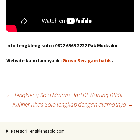
info tengkleng solo : 0822 6565 2222 Pak Mudzakir
Website kami lainnya di :
Grosir Seragam batik
.
Navigasi
←
Tengkleng Solo Malam Hari Di Warung Dlidir
Kuliner Khas Solo lengkap dengan alamatnya
→
Tulisan
Kategori Tengklengsolo.com