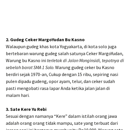
2. Gudeg Ceker MargoYudan Bu Kasno
Walaupun gudeg khas kota Yogyakarta, di kota solo juga
bertebaran warung gudeg salah satunya Ceker MargoYudan,
Warung bu Kasno ini
terletak di Jalan Monginsidi, tepatnya di
sebelah barat SMA 1 Solo
. Warung gudeg ceker bu Kasno
berdiri sejak 1970-an, Cukup dengan 15 ribu, sepiring nasi
pulen dipadu gudeng, opor ayam, telur, dan ceker sudah
pasti mengobati rasa lapar Anda ketika jalan jalan di
malam hari.
3. Sate Kere Yu Rebi
Sesuai dengan namanya “Kere” dalam istilah orang jawa
adalah orang orang tidak mampu, sate yang terbuat dari
jeroan sapi ini harganya murah yaitu Rp10.000. Warung sate