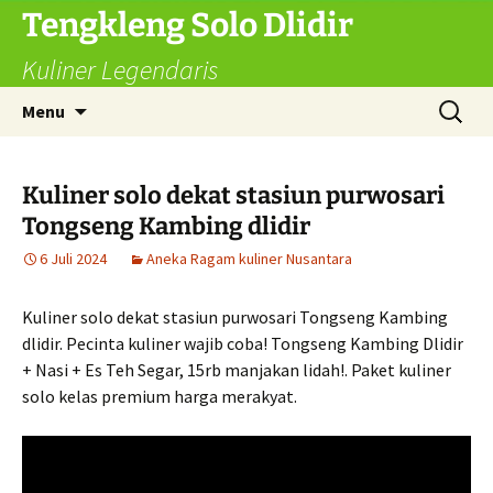
Langsung
Tengkleng Solo Dlidir
ke
Kuliner Legendaris
isi
Cari
Menu
untuk:
Kuliner solo dekat stasiun purwosari
Tongseng Kambing dlidir
6 Juli 2024
Aneka Ragam kuliner Nusantara
Kuliner solo dekat stasiun purwosari Tongseng Kambing
dlidir. Pecinta kuliner wajib coba! Tongseng Kambing Dlidir
+ Nasi + Es Teh Segar, 15rb manjakan lidah!. Paket kuliner
solo kelas premium harga merakyat.