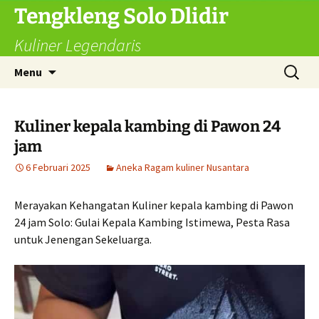
Langsung
Tengkleng Solo Dlidir
ke
Kuliner Legendaris
isi
Cari
Menu
untuk:
Kuliner kepala kambing di Pawon 24
jam
6 Februari 2025
Aneka Ragam kuliner Nusantara
Merayakan Kehangatan Kuliner kepala kambing di Pawon
24 jam Solo: Gulai Kepala Kambing Istimewa, Pesta Rasa
untuk Jenengan Sekeluarga.