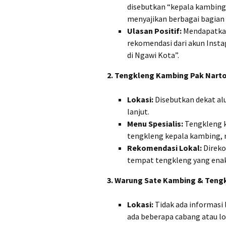
disebutkan “kepala kambin
menyajikan berbagai bagian
Ulasan Positif:
Mendapatkan 
rekomendasi dari akun Inst
di Ngawi Kota”.
2. Tengkleng Kambing Pak Narto
Lokasi:
Disebutkan dekat alu
lanjut.
Menu Spesialis:
Tengkleng k
tengkleng kepala kambing, 
Rekomendasi Lokal:
Direko
tempat tengkleng yang enak
3. Warung Sate Kambing & Tengkl
Lokasi:
Tidak ada informasi l
ada beberapa cabang atau lo