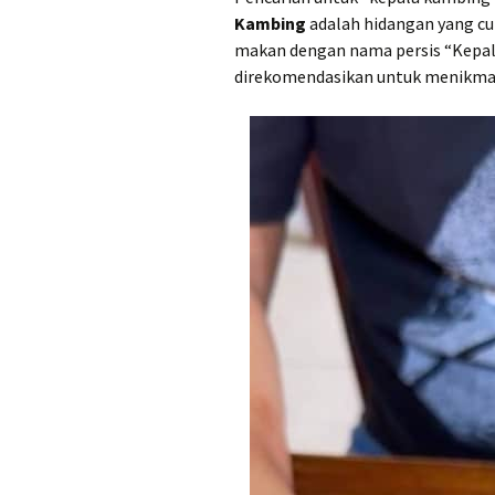
Tempat Makan Ideal
Kambing
adalah hidangan yang cu
Dekat Masjid Sheikh
Zayed
makan dengan nama persis “Kepal
direkomendasikan untuk menikmat
Tengkleng solo Bu Jito
Dlidir Klasik Legendaris
Kuliner Malam Solo Murah
Sate Kambing Solo
Terkenal
Sego Gule 10K