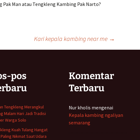
g Pak Man atau Tengkleng Kambing Pak Narto?
Kari kepala kambing near me
→
os-pos
Komentar
erbaru
Terbaru
n Tengkleng Merangkul
Nur kholis
mengenai
ng Malam Hari Jadi Tradisi
Kepala kambing ngaliyan
ner Warga Solo
semarang
kleng Kuah Tulang Hangat
 Paling Nikmat Saat Udara