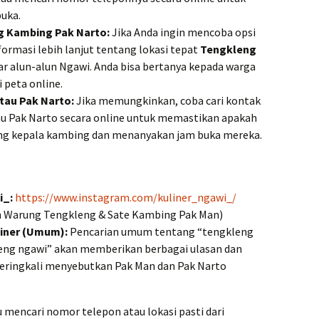
uka.
ng Kambing Pak Narto:
Jika Anda ingin mencoba opsi
nformasi lebih lanjut tentang lokasi tepat
Tengkleng
tar alun-alun Ngawi. Anda bisa bertanya kepada warga
i peta online.
tau Pak Narto:
Jika memungkinkan, coba cari kontak
u Pak Narto secara online untuk memastikan apakah
ng kepala kambing dan menanyakan jam buka mereka.
i_:
https://www.instagram.com/kuliner_ngawi_/
n Warung Tengkleng & Sate Kambing Pak Man)
liner (Umum):
Pencarian umum tentang “tengkleng
eng ngawi” akan memberikan berbagai ulasan dan
eringkali menyebutkan Pak Man dan Pak Narto
mencari nomor telepon atau lokasi pasti dari