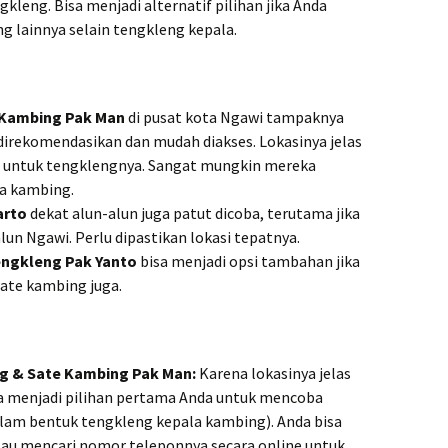
kleng. Bisa menjadi alternatif pilihan jika Anda
g lainnya selain tengkleng kepala.
 Kambing Pak Man
di pusat kota Ngawi tampaknya
 direkomendasikan dan mudah diakses. Lokasinya jelas
f untuk tengklengnya. Sangat mungkin mereka
a kambing.
arto
dekat alun-alun juga patut dicoba, terutama jika
alun Ngawi. Perlu dipastikan lokasi tepatnya.
ngkleng Pak Yanto
bisa menjadi opsi tambahan jika
sate kambing juga.
g & Sate Kambing Pak Man:
Karena lokasinya jelas
bisa menjadi pilihan pertama Anda untuk mencoba
lam bentuk tengkleng kepala kambing). Anda bisa
tau mencari nomor teleponnya secara online untuk