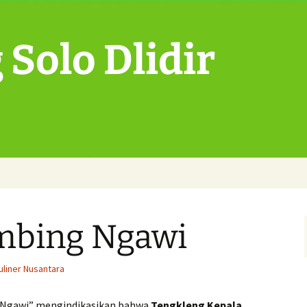
Solo Dlidir
mbing Ngawi
liner Nusantara
 Ngawi” mengindikasikan bahwa
Tengkleng Kepala