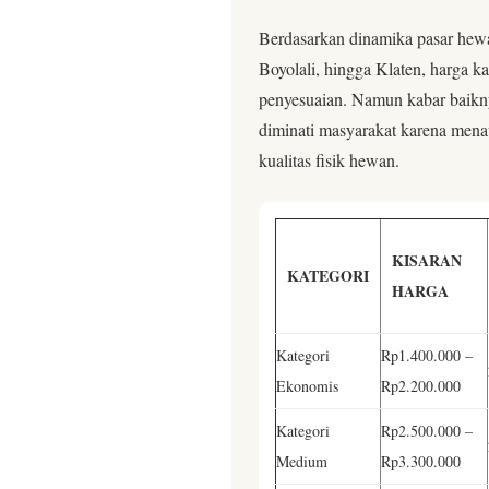
Berdasarkan dinamika pasar hewa
Boyolali, hingga Klaten, harga
penyesuaian. Namun kabar baikny
diminati masyarakat karena mena
kualitas fisik hewan.
KISARAN
KATEGORI
HARGA
Kategori
Rp1.400.000 –
Ekonomis
Rp2.200.000
Kategori
Rp2.500.000 –
Medium
Rp3.300.000