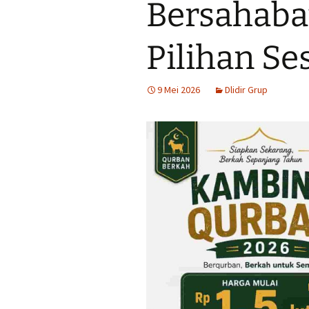
Bersahabat
Tempat Makan Ideal
Dekat Masjid Sheikh
Zayed
Pilihan Se
Tengkleng solo Bu Jito
Dlidir Klasik Legendaris
9 Mei 2026
Dlidir Grup
Kuliner Malam Solo Murah
Sate Kambing Solo
Terkenal
Sego Gule 10K