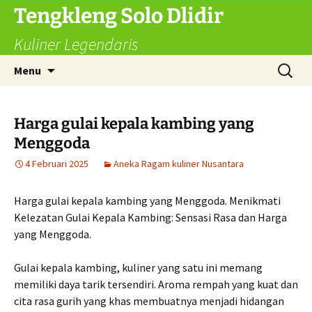
Langsung
Tengkleng Solo Dlidir
ke
Kuliner Legendaris
isi
Cari
Menu
untuk:
Harga gulai kepala kambing yang
Menggoda
4 Februari 2025
Aneka Ragam kuliner Nusantara
Harga gulai kepala kambing yang Menggoda. Menikmati
Kelezatan Gulai Kepala Kambing: Sensasi Rasa dan Harga
yang Menggoda.
Gulai kepala kambing, kuliner yang satu ini memang
memiliki daya tarik tersendiri. Aroma rempah yang kuat dan
cita rasa gurih yang khas membuatnya menjadi hidangan