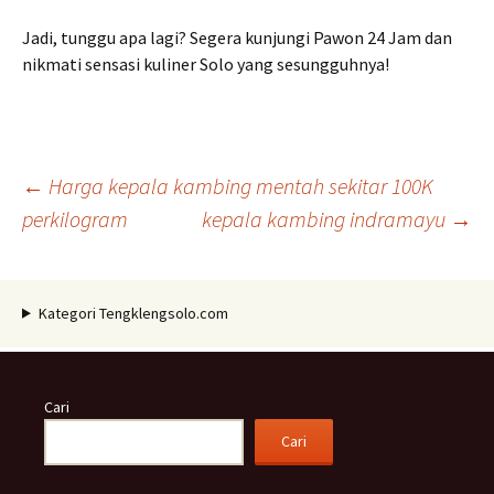
Jadi, tunggu apa lagi? Segera kunjungi Pawon 24 Jam dan
nikmati sensasi kuliner Solo yang sesungguhnya!
Navigasi
←
Harga kepala kambing mentah sekitar 100K
perkilogram
kepala kambing indramayu
→
Tulisan
Kategori Tengklengsolo.com
Cari
Cari