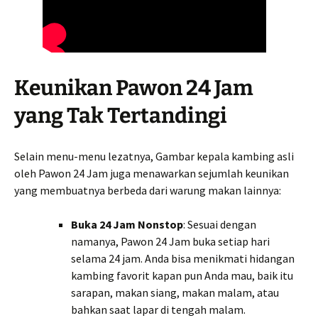
Keunikan Pawon 24 Jam
yang Tak Tertandingi
Selain menu-menu lezatnya, Gambar kepala kambing asli
oleh Pawon 24 Jam juga menawarkan sejumlah keunikan
yang membuatnya berbeda dari warung makan lainnya:
Buka 24 Jam Nonstop
: Sesuai dengan
namanya, Pawon 24 Jam buka setiap hari
selama 24 jam. Anda bisa menikmati hidangan
kambing favorit kapan pun Anda mau, baik itu
sarapan, makan siang, makan malam, atau
bahkan saat lapar di tengah malam.