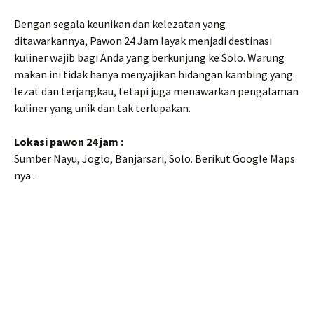
Dengan segala keunikan dan kelezatan yang
ditawarkannya, Pawon 24 Jam layak menjadi destinasi
kuliner wajib bagi Anda yang berkunjung ke Solo. Warung
makan ini tidak hanya menyajikan hidangan kambing yang
lezat dan terjangkau, tetapi juga menawarkan pengalaman
kuliner yang unik dan tak terlupakan.
Lokasi pawon 24 jam :
Sumber Nayu, Joglo, Banjarsari, Solo. Berikut Google Maps
nya :