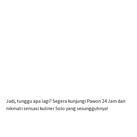
Jadi, tunggu apa lagi? Segera kunjungi Pawon 24 Jam dan
nikmati sensasi kuliner Solo yang sesungguhnya!