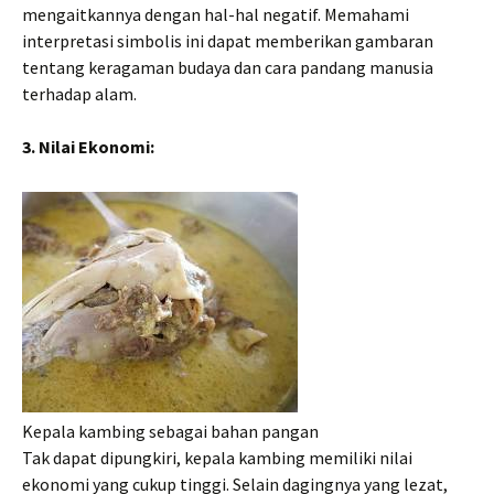
mengaitkannya dengan hal-hal negatif. Memahami
interpretasi simbolis ini dapat memberikan gambaran
tentang keragaman budaya dan cara pandang manusia
terhadap alam.
3. Nilai Ekonomi:
Kepala kambing sebagai bahan pangan
Tak dapat dipungkiri, kepala kambing memiliki nilai
ekonomi yang cukup tinggi. Selain dagingnya yang lezat,