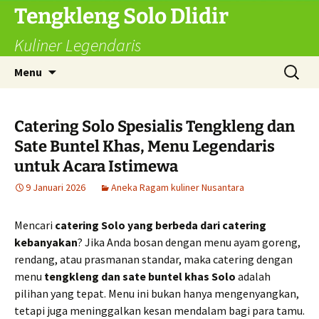
Langsung
Tengkleng Solo Dlidir
ke
Kuliner Legendaris
isi
Cari
Menu
untuk:
Catering Solo Spesialis Tengkleng dan
Sate Buntel Khas, Menu Legendaris
untuk Acara Istimewa
9 Januari 2026
Aneka Ragam kuliner Nusantara
Mencari
catering Solo yang berbeda dari catering
kebanyakan
? Jika Anda bosan dengan menu ayam goreng,
rendang, atau prasmanan standar, maka catering dengan
menu
tengkleng dan sate buntel khas Solo
adalah
pilihan yang tepat. Menu ini bukan hanya mengenyangkan,
tetapi juga meninggalkan kesan mendalam bagi para tamu.