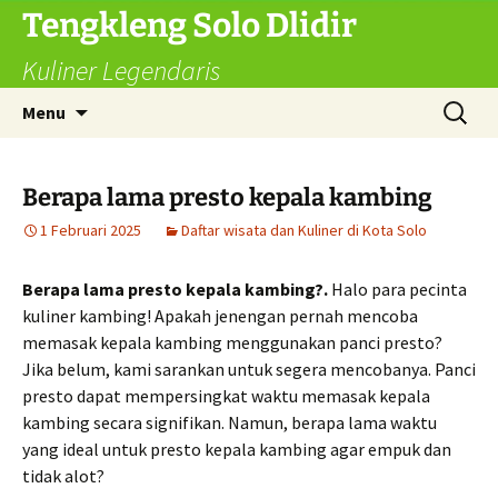
Langsung
Tengkleng Solo Dlidir
ke
Kuliner Legendaris
isi
Cari
Menu
untuk:
Berapa lama presto kepala kambing
1 Februari 2025
Daftar wisata dan Kuliner di Kota Solo
Berapa lama presto kepala kambing?.
Halo para pecinta
kuliner kambing! Apakah jenengan pernah mencoba
memasak kepala kambing menggunakan panci presto?
Jika belum, kami sarankan untuk segera mencobanya. Panci
presto dapat mempersingkat waktu memasak kepala
kambing secara signifikan. Namun, berapa lama waktu
yang ideal untuk presto kepala kambing agar empuk dan
tidak alot?