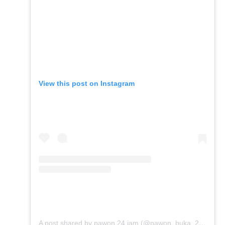
View this post on Instagram
A post shared by pawon 24 jam (@pawon_buka_24jam)