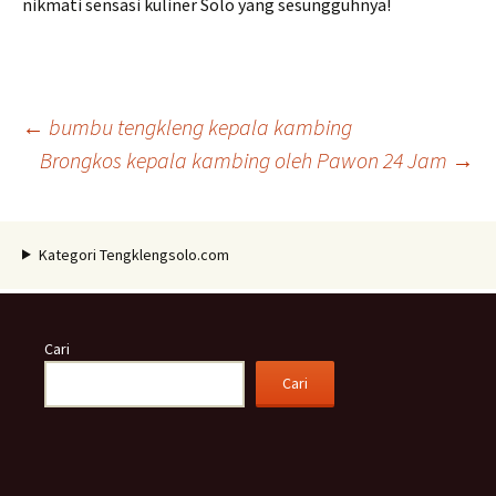
nikmati sensasi kuliner Solo yang sesungguhnya!
Navigasi
←
bumbu tengkleng kepala kambing
Brongkos kepala kambing oleh Pawon 24 Jam
→
Tulisan
Kategori Tengklengsolo.com
Cari
Cari