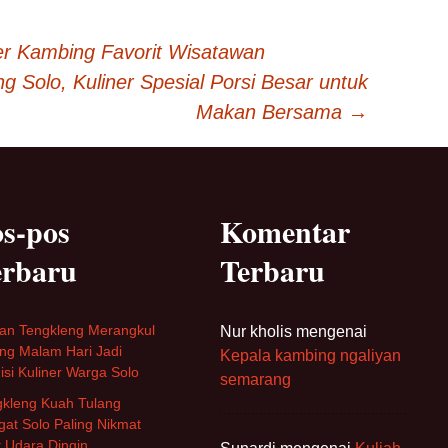
ner Kambing Favorit Wisatawan
 Solo, Kuliner Spesial Porsi Besar untuk
Makan Bersama
→
s-pos
Komentar
erbaru
Terbaru
an Tengkleng Merangkul
Nur kholis
mengenai
ng Malam Hari Jadi
Kepala kambing ngaliyan
isi Kuliner Warga Solo
semarang
gkleng Kuah Tulang
at Solo Paling Nikmat
 Udara Dingin