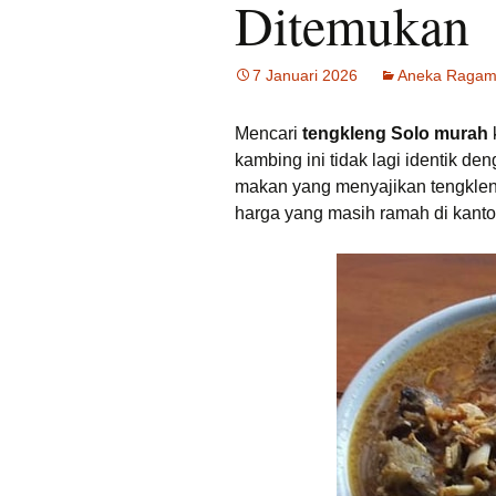
Ditemukan
Tempat Makan Ideal
Dekat Masjid Sheikh
Zayed
7 Januari 2026
Aneka Ragam 
Tengkleng solo Bu Jito
Dlidir Klasik Legendaris
Mencari
tengkleng Solo murah
kambing ini tidak lagi identik d
Kuliner Malam Solo
Murah
makan yang menyajikan tengklen
harga yang masih ramah di kanto
Sate Kambing Solo
Terkenal
Sego Gule 10K