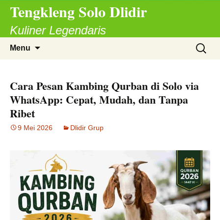
Tengkleng Solo Dlidir
Langsung
ke
Kuliner Legendaris
isi
Cari
Menu
untuk:
Cara Pesan Kambing Qurban di Solo via
WhatsApp: Cepat, Mudah, dan Tanpa
Ribet
9 Mei 2026
Dlidir Grup