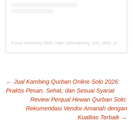
A post shared by Dlidir Joglo (@tengkleng_solo_dlidir_joglo)
Navigasi
←
Jual Kambing Qurban Online Solo 2026:
Praktis Pesan, Sehat, dan Sesuai Syariat
Tulisan
Review Penjual Hewan Qurban Solo:
Rekomendasi Vendor Amanah dengan
Kualitas Terbaik
→