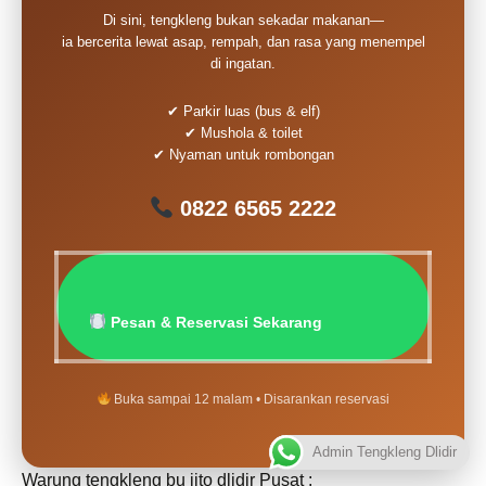
Di sini, tengkleng bukan sekadar makanan—
ia bercerita lewat asap, rempah, dan rasa yang menempel
di ingatan.
✔ Parkir luas (bus & elf)
✔ Mushola & toilet
✔ Nyaman untuk rombongan
0822 6565 2222
Pesan & Reservasi Sekarang
Buka sampai 12 malam • Disarankan reservasi
Admin Tengkleng Dlidir
Warung tengkleng bu jito dlidir Pusat :