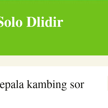
olo Dlidir
epala kambing sor