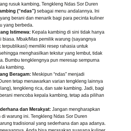
ulang rusuk kambing, Tengkleng Ndas Sor Duren
ambing (“ndas”)
sebagai menu andalannya. Ini
yang berani dan menarik bagi para pecinta kuliner
u yang berbeda.
ang Istimewa:
Kepala kambing di sini tidak hanya
ai biasa. Mbak/Mas pemilik warung (sayangnya
terpublikasi) memiliki resep rahasia untuk
ehingga menghasilkan tekstur yang lembut, tidak
asa. Bumbu tengklengnya pun meresap sempurna
ala kambing.
yang Beragam:
Meskipun “ndas” menjadi
Duren tetap menawarkan varian tengkleng lainnya
lang), tengkleng rica, dan sate kambing. Jadi, bagi
erani mencoba kepala kambing, tetap ada pilihan
derhana dan Merakyat:
Jangan mengharapkan
 di warung ini. Tengkleng Ndas Sor Duren
rung tradisional yang sederhana dan apa adanya.
istimewaannya, Anda bisa merasakan suasana kuliner