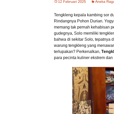
12 Februari 2025
Aneka Raga
Tempat Makan Ideal
Dekat Masjid Sheikh
Zayed
Tengkleng kepala kambing sor d
Rindangnya Pohon Durian. Yogyak
Tengkleng solo Bu Jito
Dlidir Klasik Legendaris
memang tak pernah kehabisan pes
gudegnya, Solo memiliki tengkle
Kuliner Malam Solo
bahwa di sekitar Solo, tepatnya
Murah
warung tengkleng yang menawark
terlupakan? Perkenalkan,
Tengk
Sate Kambing Solo
Terkenal
para pecinta kuliner ekstrem dan 
Sego Gule 10K