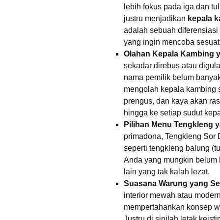
lebih fokus pada iga dan t
justru menjadikan
kepala k
adalah sebuah diferensiasi 
yang ingin mencoba sesuat
Olahan Kepala Kambing y
sekadar direbus atau digul
nama pemilik belum banyak 
mengolah kepala kambing s
prengus, dan kaya akan r
hingga ke setiap sudut kep
Pilihan Menu Tengkleng 
primadona, Tengkleng Sor 
seperti tengkleng balung (tu
Anda yang mungkin belum b
lain yang tak kalah lezat.
Suasana Warung yang Se
interior mewah atau modern
mempertahankan konsep wa
Justru di sinilah letak ke