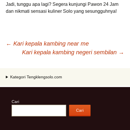
Jadi, tunggu apa lagi? Segera kunjungi Pawon 24 Jam
dan nikmati sensasi kuliner Solo yang sesungguhnya!
Navigasi
←
Kari kepala kambing near me
Kari kepala kambing negeri sembilan
→
Tulisan
Kategori Tengklengsolo.com
Cari
Cari