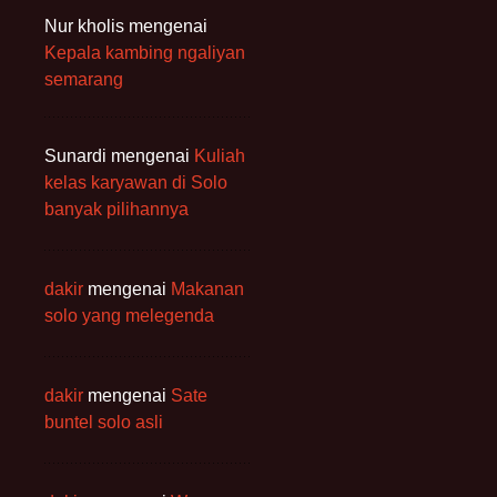
Nur kholis
mengenai
Kepala kambing ngaliyan
semarang
Sunardi
mengenai
Kuliah
kelas karyawan di Solo
banyak pilihannya
dakir
mengenai
Makanan
solo yang melegenda
dakir
mengenai
Sate
buntel solo asli