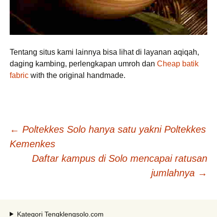
Tentang situs kami lainnya bisa lihat di layanan aqiqah,
daging kambing, perlengkapan umroh dan
Cheap batik
fabric
with the original handmade.
Navigasi
←
Poltekkes Solo hanya satu yakni Poltekkes
Kemenkes
Tulisan
Daftar kampus di Solo mencapai ratusan
jumlahnya
→
Kategori Tengklengsolo.com