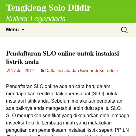
Tengkleng Solo Dlidir
Langsung
ke
Kuliner Legendaris
isi
Cari
Menu
untuk:
Pendaftaran SLO online untuk instalasi
listrik anda
17 Juli 2017
Daftar wisata dan Kuliner di Kota Solo
Pendaftaran SLO online adalah cara baru dalam
mendapatkan sertifikat laik operasional (SLO) untuk
instalasi listrik anda. Sebelum melakukan pendaftaran,
ada baiknya anda mengetahui lebih dulu apa itu SLO.
SLO merupakan sertifikat yang dikeluarkan oleh lembaga
inspeksi Teknik. Lembaga inilah yang melakukan
pengujian dan pemeriksaan instalasi listrik seperti PPILN