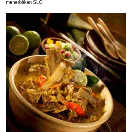
menerbitkan SLO.