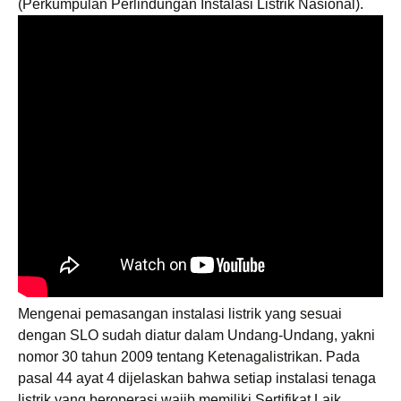
(Perkumpulan Perlindungan Instalasi Listrik Nasional).
Mengenai pemasangan instalasi listrik yang sesuai
dengan SLO sudah diatur dalam Undang-Undang, yakni
nomor 30 tahun 2009 tentang Ketenagalistrikan. Pada
pasal 44 ayat 4 dijelaskan bahwa setiap instalasi tenaga
listrik yang beroperasi wajib memiliki Sertifikat Laik