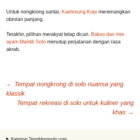
Untuk nongkrong santai,
Kaelesung Kopi
menenangkan
obrolan panjang.
Terakhir, pilihan merakyat tetap dicari.
Bakso dan mie
ayam Mantili Solo
menutup perjalanan dengan rasa
akrab.
Navigasi
←
Tempat nongkrong di solo nuansa yang
klassik
Tulisan
Tempat rekreasi di solo untuk kuliner yang
khas
→
Kategori Tengklengsolo.com