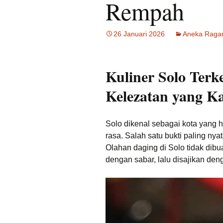
Rempah
Tempat Makan Ideal
Dekat Masjid Sheikh
Zayed
26 Januari 2026
Aneka Ragam
Tengkleng solo Bu Jito
Dlidir Klasik Legendaris
Kuliner Solo Terk
Kuliner Malam Solo
Murah
Kelezatan yang K
Sate Kambing Solo
Terkenal
Solo dikenal sebagai kota yang h
Sego Gule 10K
rasa. Salah satu bukti paling ny
Olahan daging di Solo tidak dibu
dengan sabar, lalu disajikan den