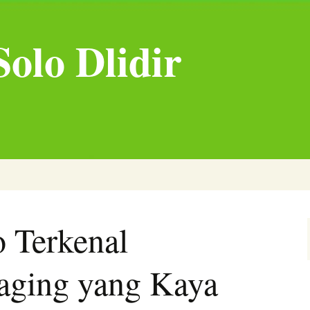
olo Dlidir
o Terkenal
aging yang Kaya