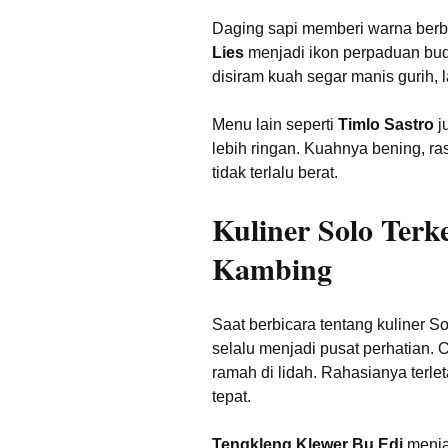
Daging sapi memberi warna berbe
Lies
menjadi ikon perpaduan bu
disiram kuah segar manis gurih, 
Menu lain seperti
Timlo Sastro
j
lebih ringan. Kuahnya bening, r
tidak terlalu berat.
Kuliner Solo Ter
Kambing
Saat berbicara tentang kuliner S
selalu menjadi pusat perhatian. 
ramah di lidah. Rahasianya terl
tepat.
Tengkleng Klewer Bu Edi
menja