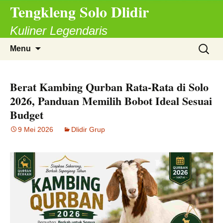
Tengkleng Solo Dlidir
Langsung
ke
Kuliner Legendaris
isi
Cari
Menu
untuk:
Berat Kambing Qurban Rata-Rata di Solo
2026, Panduan Memilih Bobot Ideal Sesuai
Budget
9 Mei 2026
Dlidir Grup