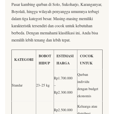
Pasar kambing qurban di Solo, Sukoharjo, Karanganyar,
Boyolali, hingga wilayah penyangga umumnya terbagi
dalam tiga kategori besar. Masing-masing memiliki
karakteristik tersendiri dan cocok untuk kebutuhan
berbeda. Dengan memahami klasifikasi ini, Anda bisa
memilih lebih tenang dan lebih tepat.
BOBOT
ESTIMASI
COCOK
KATEGORI
HIDUP
HARGA
UNTUK
Qurban
Rp1.700.000
individu
Standar
23–25 kg
–
dengan budget
Rp2.300.000
ekonomis
Keluarga atau
Rp2.500.000
distribusi