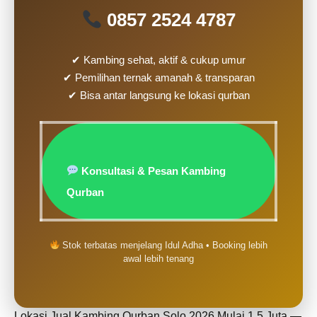
0857 2524 4787
✔ Kambing sehat, aktif & cukup umur
✔ Pemilihan ternak amanah & transparan
✔ Bisa antar langsung ke lokasi qurban
Konsultasi & Pesan Kambing
Qurban
Stok terbatas menjelang Idul Adha • Booking lebih
awal lebih tenang
Lokasi Jual Kambing Qurban Solo 2026 Mulai 1,5 Juta —