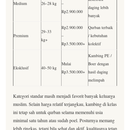
Medium
26–28 kg
–
daging lebih
Rp2.900.000
banyak
Rp2.900.000
Qurban terbaik
29–33
Premium
–
/ kebutuhan
kg+
Rp3.500.000+
kolektif
Kambing PE /
Mulai
Boer dengan
Eksklusif
40–50 kg
Rp3.500.000+
hasil daging
melimpah
Kategori standar masih menjadi favorit banyak keluarga
muslim. Selain harga relatif terjangkau, kambing di kelas
ini tetap sah untuk qurban selama memenuhi usia
minimal satu tahun atau sudah poel. Posturnya memang
lebih ringkas, tetapi bila sehat dan aktif, kualitasnya tetap