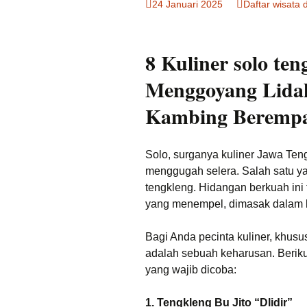
24 Januari 2025
Daftar wisata 
Tempat Makan Ideal
Dekat Masjid Sheikh
Zayed
8 Kuliner solo te
Tengkleng solo Bu Jito
Dlidir Klasik Legendaris
Menggoyang Lidah
Kuliner Malam Solo
Kambing Beremp
Murah
Sate Kambing Solo
Terkenal
Solo, surganya kuliner Jawa Te
menggugah selera. Salah satu yan
Sego Gule 10K
tengkleng. Hidangan berkuah ini 
yang menempel, dimasak dalam 
Bagi Anda pecinta kuliner, khusu
adalah sebuah keharusan. Beriku
yang wajib dicoba:
1. Tengkleng Bu Jito “Dlidir”