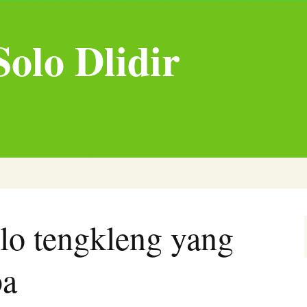
olo Dlidir
olo tengkleng yang
ba